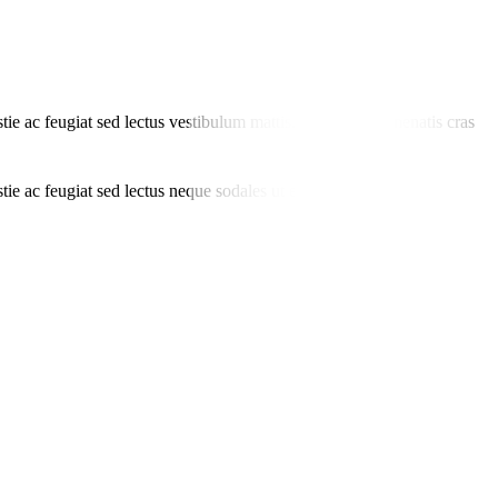
ie ac feugiat sed lectus vestibulum mattis. Porta nibh venenatis cras
ie ac feugiat sed lectus neque sodales ut etiam.