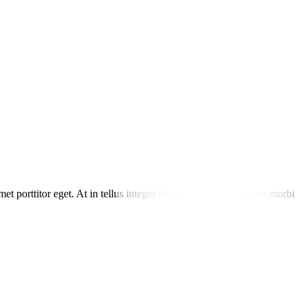
t porttitor eget. At in tellus integer feugiat scelerisque varius morbi