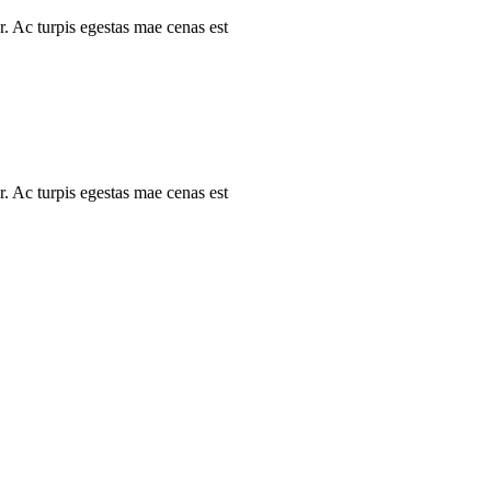
r. Ac turpis egestas mae cenas est
r. Ac turpis egestas mae cenas est
İletişim Bilgilerimiz
T.
+90 216 759 35 46
M.
info@ducy.com.tr