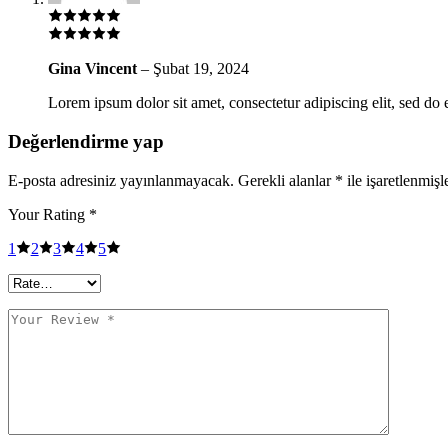
Gina Vincent
–
Şubat 19, 2024
Lorem ipsum dolor sit amet, consectetur adipiscing elit, sed do 
Değerlendirme yap
E-posta adresiniz yayınlanmayacak.
Gerekli alanlar
*
ile işaretlenmişl
Your Rating
*
1
2
3
4
5