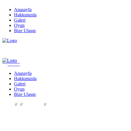
Skip
Anasayfa
to
Hakkımızda
the
Galeri
content
Oyun
Bize Ulaşın
Anasayfa
Hakkımızda
Galeri
Oyun
Bize Ulaşın
Home
Chocolate
Black And White