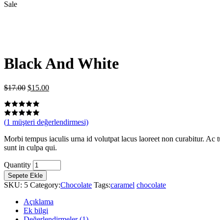
Sale
Black And White
Orijinal
Şu
$
17.00
$
15.00
fiyat:
andaki
$17.00.
fiyat:
$15.00.
(
1
müşteri değerlendirmesi)
Morbi tempus iaculis urna id volutpat lacus laoreet non curabitur. Ac tu
sunt in culpa qui.
Black
Quantity
And
Sepete Ekle
White
SKU:
5
Category:
Chocolate
Tags:
caramel
chocolate
quantity
Açıklama
Ek bilgi
Değerlendirmeler (1)