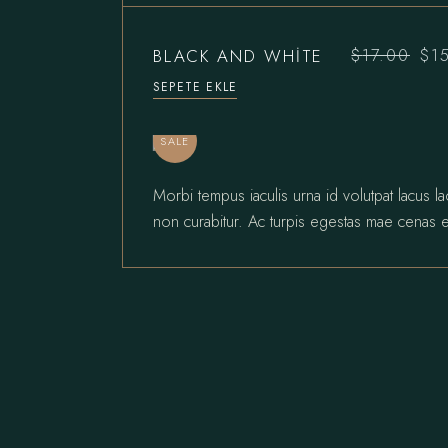
BLACK AND WHITE
$
17.00
$
1
Orijinal
Şu
fiyat:
andaki
SEPETE EKLE
$17.00.
fiyat:
$15.00.
SALE
Morbi tempus iaculis urna id volutpat lacus l
non curabitur. Ac turpis egestas mae cenas e