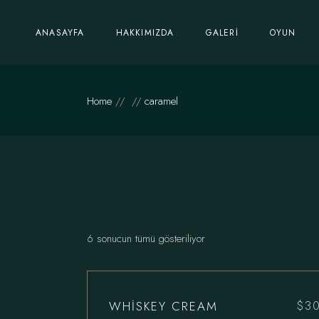
Skip
to
the
ANASAYFA
HAKKIMIZDA
GALERI
OYUN
content
Home
caramel
6 sonucun tümü gösteriliyor
WHISKEY CREAM
$
3