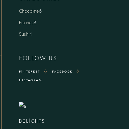
6
Chocolate
6
ürün
8
Pralines
8
ürün
4
Sushi
4
ürün
FOLLOW US
PINTEREST
FACEBOOK
INSTAGRAM
DELIGHTS